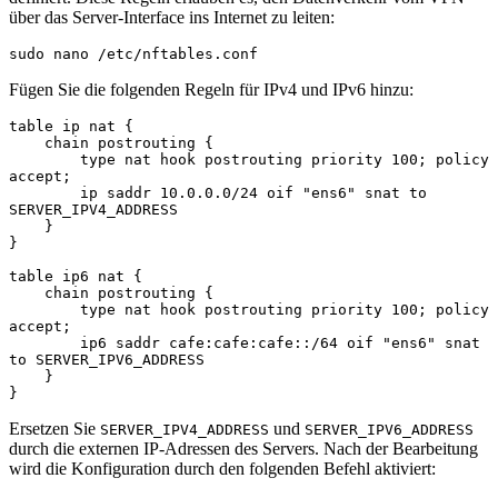
über das Server-Interface ins Internet zu leiten:
sudo nano /etc/nftables.conf
Fügen Sie die folgenden Regeln für IPv4 und IPv6 hinzu:
table ip nat {

    chain postrouting {

        type nat hook postrouting priority 100; policy 
accept;

        ip saddr 10.0.0.0/24 oif "ens6" snat to 
SERVER_IPV4_ADDRESS

    }

}

table ip6 nat {

    chain postrouting {

        type nat hook postrouting priority 100; policy 
accept;

        ip6 saddr cafe:cafe:cafe::/64 oif "ens6" snat 
to SERVER_IPV6_ADDRESS

    }

}
Ersetzen Sie
und
SERVER_IPV4_ADDRESS
SERVER_IPV6_ADDRESS
durch die externen IP-Adressen des Servers. Nach der Bearbeitung
wird die Konfiguration durch den folgenden Befehl aktiviert: