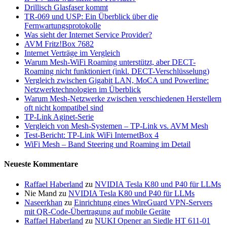
Drillisch Glasfaser kommt
TR-069 und USP: Ein Überblick über die
Fernwartungsprotokolle
Was sieht der Internet Service Provider?
AVM Fritz!Box 7682
Internet Verträge im Vergleich
Warum Mesh-WiFi Roaming unterstützt, aber DECT-
Roaming nicht funktioniert (inkl. DECT-Verschlüsselung)
Vergleich zwischen Gigabit LAN, MoCA und Powerline:
Netzwerktechnologien im Überblick
Warum Mesh-Netzwerke zwischen verschiedenen Herstellern
oft nicht kompatibel sind
TP-Link Aginet-Serie
Vergleich von Mesh-Systemen – TP-Link vs. AVM Mesh
Test-Bericht: TP-Link WiFi InternetBox 4
WiFi Mesh – Band Steering und Roaming im Detail
Neueste Kommentare
Raffael Haberland
zu
NVIDIA Tesla K80 und P40 für LLMs
Nie Mand
zu
NVIDIA Tesla K80 und P40 für LLMs
Naseerkhan
zu
Einrichtung eines WireGuard VPN-Servers
mit QR-Code-Übertragung auf mobile Geräte
Raffael Haberland
zu
NUKI Opener an Siedle HT 611-01