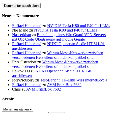
Neueste Kommentare
Raffael Haberland
zu
NVIDIA Tesla K80 und P40 für LLMs
Nie Mand
zu
NVIDIA Tesla K80 und P40 für LLMs
Naseerkhan
zu
Einrichtung eines WireGuard VPN-Servers
mit QR-Code-Übertragung auf mobile Geräte
Raffael Haberland
zu
NUKI Opener an Siedle HT 611-01
anschliessen
Raffael Haberland
zu
Warum Mesh-Netzwerke zwischen
verschiedenen Herstellern oft nicht kompatibel sind
Fritz Ostendorf
zu
Warum Mesh-Netzwerke zwischen
verschiedenen Herstellern oft nicht kompatibel sind
Raiko2000
zu
NUKI Opener an Siedle HT 611-01
anschliessen
sorryNotsorry
zu
Test-Bericht: TP-Link WiFi InternetBox 4
Raffael Haberland
zu
AVM Fritz!Box 7682
Chris
zu
AVM Fritz!Box 7682
Archiv
Archiv