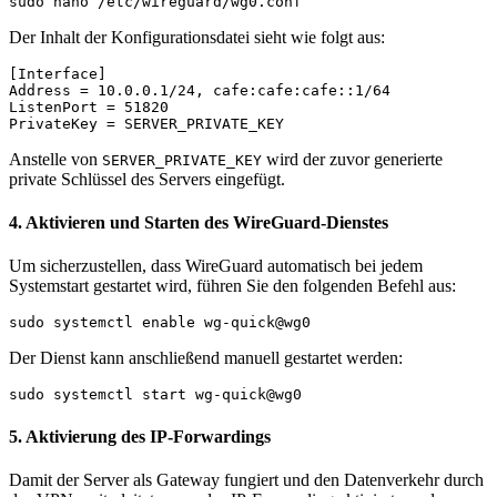
sudo nano /etc/wireguard/wg0.conf
Der Inhalt der Konfigurationsdatei sieht wie folgt aus:
[Interface]
Address = 10.0.0.1/24, cafe:cafe:cafe::1/64
ListenPort = 51820
PrivateKey = SERVER_PRIVATE_KEY
Anstelle von
wird der zuvor generierte
SERVER_PRIVATE_KEY
private Schlüssel des Servers eingefügt.
4. Aktivieren und Starten des WireGuard-Dienstes
Um sicherzustellen, dass WireGuard automatisch bei jedem
Systemstart gestartet wird, führen Sie den folgenden Befehl aus:
sudo systemctl enable wg-quick@wg0
Der Dienst kann anschließend manuell gestartet werden:
sudo systemctl start wg-quick@wg0
5. Aktivierung des IP-Forwardings
Damit der Server als Gateway fungiert und den Datenverkehr durch