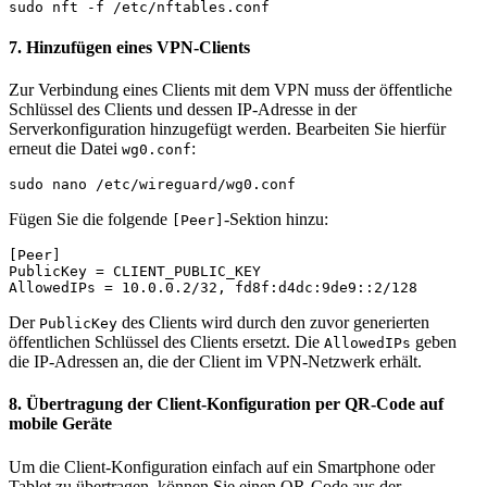
sudo nft -f /etc/nftables.conf
7. Hinzufügen eines VPN-Clients
Zur Verbindung eines Clients mit dem VPN muss der öffentliche
Schlüssel des Clients und dessen IP-Adresse in der
Serverkonfiguration hinzugefügt werden. Bearbeiten Sie hierfür
erneut die Datei
:
wg0.conf
sudo nano /etc/wireguard/wg0.conf
Fügen Sie die folgende
-Sektion hinzu:
[Peer]
[Peer]

PublicKey = CLIENT_PUBLIC_KEY

AllowedIPs = 10.0.0.2/32, fd8f:d4dc:9de9::2/128
Der
des Clients wird durch den zuvor generierten
PublicKey
öffentlichen Schlüssel des Clients ersetzt. Die
geben
AllowedIPs
die IP-Adressen an, die der Client im VPN-Netzwerk erhält.
8. Übertragung der Client-Konfiguration per QR-Code auf
mobile Geräte
Um die Client-Konfiguration einfach auf ein Smartphone oder
Tablet zu übertragen, können Sie einen QR-Code aus der