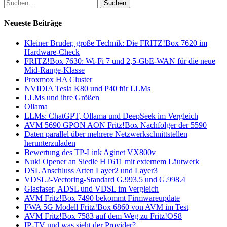
Suchen
nach:
Neueste Beiträge
Kleiner Bruder, große Technik: Die FRITZ!Box 7620 im
Hardware-Check
FRITZ!Box 7630: Wi-Fi 7 und 2,5-GbE-WAN für die neue
Mid-Range-Klasse
Proxmox HA Cluster
NVIDIA Tesla K80 und P40 für LLMs
LLMs und ihre Größen
Ollama
LLMs: ChatGPT, Ollama und DeepSeek im Vergleich
AVM 5690 GPON AON Fritz!Box Nachfolger der 5590
Daten parallel über mehrere Netzwerkschnittstellen
herunterzuladen
Bewertung des TP-Link Aginet VX800v
Nuki Opener an Siedle HT611 mit externem Läutwerk
DSL Anschluss Arten Layer2 und Layer3
VDSL2-Vectoring-Standard G.993.5 und G.998.4
Glasfaser, ADSL und VDSL im Vergleich
AVM Fritz!Box 7490 bekommt Firmwareupdate
FWA 5G Modell Fritz!Box 6860 von AVM im Test
AVM Fritz!Box 7583 auf dem Weg zu Fritz!OS8
IP-TV und was sieht der Provider?