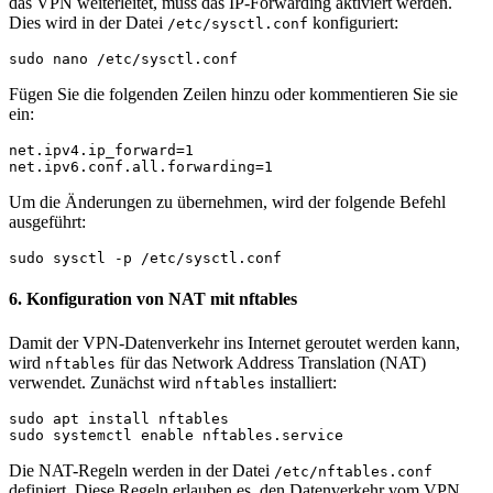
das VPN weiterleitet, muss das IP-Forwarding aktiviert werden.
Dies wird in der Datei
konfiguriert:
/etc/sysctl.conf
sudo nano /etc/sysctl.conf
Fügen Sie die folgenden Zeilen hinzu oder kommentieren Sie sie
ein:
net.ipv4.ip_forward=1
net.ipv6.conf.all.forwarding=1
Um die Änderungen zu übernehmen, wird der folgende Befehl
ausgeführt:
sudo sysctl -p /etc/sysctl.conf
6. Konfiguration von NAT mit nftables
Damit der VPN-Datenverkehr ins Internet geroutet werden kann,
wird
für das Network Address Translation (NAT)
nftables
verwendet. Zunächst wird
installiert:
nftables
sudo apt install nftables
sudo systemctl enable nftables.service
Die NAT-Regeln werden in der Datei
/etc/nftables.conf
definiert. Diese Regeln erlauben es, den Datenverkehr vom VPN