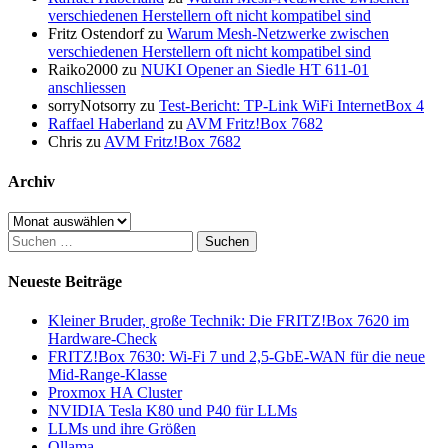
verschiedenen Herstellern oft nicht kompatibel sind
Fritz Ostendorf
zu
Warum Mesh-Netzwerke zwischen
verschiedenen Herstellern oft nicht kompatibel sind
Raiko2000
zu
NUKI Opener an Siedle HT 611-01
anschliessen
sorryNotsorry
zu
Test-Bericht: TP-Link WiFi InternetBox 4
Raffael Haberland
zu
AVM Fritz!Box 7682
Chris
zu
AVM Fritz!Box 7682
Archiv
Archiv
Suchen
nach:
Neueste Beiträge
Kleiner Bruder, große Technik: Die FRITZ!Box 7620 im
Hardware-Check
FRITZ!Box 7630: Wi-Fi 7 und 2,5-GbE-WAN für die neue
Mid-Range-Klasse
Proxmox HA Cluster
NVIDIA Tesla K80 und P40 für LLMs
LLMs und ihre Größen
Ollama