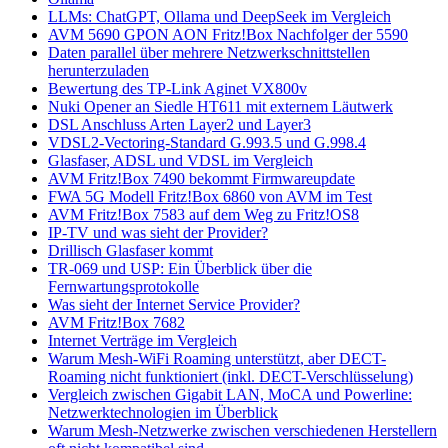
LLMs: ChatGPT, Ollama und DeepSeek im Vergleich
AVM 5690 GPON AON Fritz!Box Nachfolger der 5590
Daten parallel über mehrere Netzwerkschnittstellen
herunterzuladen
Bewertung des TP-Link Aginet VX800v
Nuki Opener an Siedle HT611 mit externem Läutwerk
DSL Anschluss Arten Layer2 und Layer3
VDSL2-Vectoring-Standard G.993.5 und G.998.4
Glasfaser, ADSL und VDSL im Vergleich
AVM Fritz!Box 7490 bekommt Firmwareupdate
FWA 5G Modell Fritz!Box 6860 von AVM im Test
AVM Fritz!Box 7583 auf dem Weg zu Fritz!OS8
IP-TV und was sieht der Provider?
Drillisch Glasfaser kommt
TR-069 und USP: Ein Überblick über die
Fernwartungsprotokolle
Was sieht der Internet Service Provider?
AVM Fritz!Box 7682
Internet Verträge im Vergleich
Warum Mesh-WiFi Roaming unterstützt, aber DECT-
Roaming nicht funktioniert (inkl. DECT-Verschlüsselung)
Vergleich zwischen Gigabit LAN, MoCA und Powerline:
Netzwerktechnologien im Überblick
Warum Mesh-Netzwerke zwischen verschiedenen Herstellern