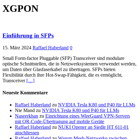
XGPON
Einführung in SFPs
15. März 2024
Raffael Haberland
0
Small Form-factor Pluggable (SFP) Transceiver sind modulare
optische Schnittstellen, die in Netzwerksystemen verwendet werden,
um Daten über Glasfaserkabel zu übertragen. SFPs bieten
Flexibilität durch ihre Hot-Swap-Fähigkeit, die es ermöglicht,
Transceiver
[…]
Neueste Kommentare
Raffael Haberland
zu
NVIDIA Tesla K80 und P40 für LLMs
Nie Mand
zu
NVIDIA Tesla K80 und P40 für LLMs
Naseerkhan
zu
Einrichtung eines WireGuard VPN-Servers
mit QR-Code-Übertragung auf mobile Geräte
Raffael Haberland
zu
NUKI Opener an Siedle HT 611-01
anschliessen
Raffael Haberland
zu
Warum Mesh-Netzwerke zwischen