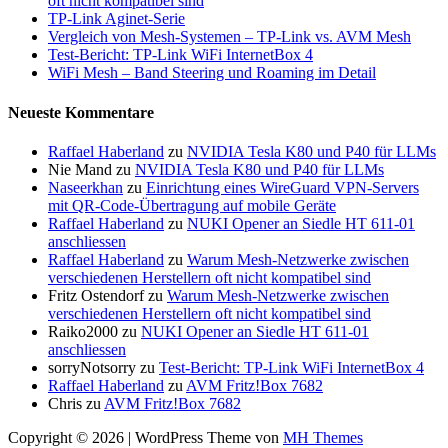
oft nicht kompatibel sind
TP-Link Aginet-Serie
Vergleich von Mesh-Systemen – TP-Link vs. AVM Mesh
Test-Bericht: TP-Link WiFi InternetBox 4
WiFi Mesh – Band Steering und Roaming im Detail
Neueste Kommentare
Raffael Haberland
zu
NVIDIA Tesla K80 und P40 für LLMs
Nie Mand
zu
NVIDIA Tesla K80 und P40 für LLMs
Naseerkhan
zu
Einrichtung eines WireGuard VPN-Servers
mit QR-Code-Übertragung auf mobile Geräte
Raffael Haberland
zu
NUKI Opener an Siedle HT 611-01
anschliessen
Raffael Haberland
zu
Warum Mesh-Netzwerke zwischen
verschiedenen Herstellern oft nicht kompatibel sind
Fritz Ostendorf
zu
Warum Mesh-Netzwerke zwischen
verschiedenen Herstellern oft nicht kompatibel sind
Raiko2000
zu
NUKI Opener an Siedle HT 611-01
anschliessen
sorryNotsorry
zu
Test-Bericht: TP-Link WiFi InternetBox 4
Raffael Haberland
zu
AVM Fritz!Box 7682
Chris
zu
AVM Fritz!Box 7682
Copyright © 2026 | WordPress Theme von
MH Themes