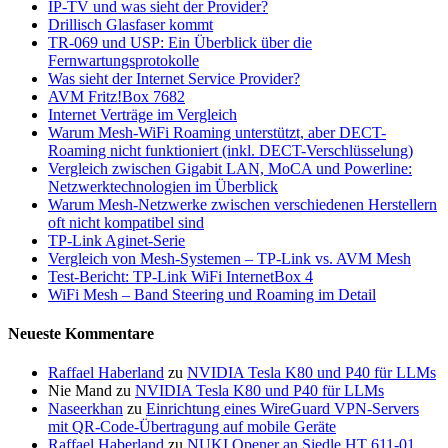
IP-TV und was sieht der Provider?
Drillisch Glasfaser kommt
TR-069 und USP: Ein Überblick über die
Fernwartungsprotokolle
Was sieht der Internet Service Provider?
AVM Fritz!Box 7682
Internet Verträge im Vergleich
Warum Mesh-WiFi Roaming unterstützt, aber DECT-
Roaming nicht funktioniert (inkl. DECT-Verschlüsselung)
Vergleich zwischen Gigabit LAN, MoCA und Powerline:
Netzwerktechnologien im Überblick
Warum Mesh-Netzwerke zwischen verschiedenen Herstellern
oft nicht kompatibel sind
TP-Link Aginet-Serie
Vergleich von Mesh-Systemen – TP-Link vs. AVM Mesh
Test-Bericht: TP-Link WiFi InternetBox 4
WiFi Mesh – Band Steering und Roaming im Detail
Neueste Kommentare
Raffael Haberland
zu
NVIDIA Tesla K80 und P40 für LLMs
Nie Mand
zu
NVIDIA Tesla K80 und P40 für LLMs
Naseerkhan
zu
Einrichtung eines WireGuard VPN-Servers
mit QR-Code-Übertragung auf mobile Geräte
Raffael Haberland
zu
NUKI Opener an Siedle HT 611-01