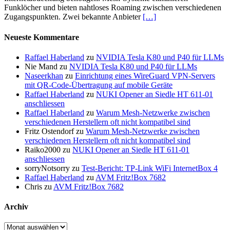
Funklöcher und bieten nahtloses Roaming zwischen verschiedenen
Zugangspunkten. Zwei bekannte Anbieter
[…]
Neueste Kommentare
Raffael Haberland
zu
NVIDIA Tesla K80 und P40 für LLMs
Nie Mand
zu
NVIDIA Tesla K80 und P40 für LLMs
Naseerkhan
zu
Einrichtung eines WireGuard VPN-Servers
mit QR-Code-Übertragung auf mobile Geräte
Raffael Haberland
zu
NUKI Opener an Siedle HT 611-01
anschliessen
Raffael Haberland
zu
Warum Mesh-Netzwerke zwischen
verschiedenen Herstellern oft nicht kompatibel sind
Fritz Ostendorf
zu
Warum Mesh-Netzwerke zwischen
verschiedenen Herstellern oft nicht kompatibel sind
Raiko2000
zu
NUKI Opener an Siedle HT 611-01
anschliessen
sorryNotsorry
zu
Test-Bericht: TP-Link WiFi InternetBox 4
Raffael Haberland
zu
AVM Fritz!Box 7682
Chris
zu
AVM Fritz!Box 7682
Archiv
Archiv