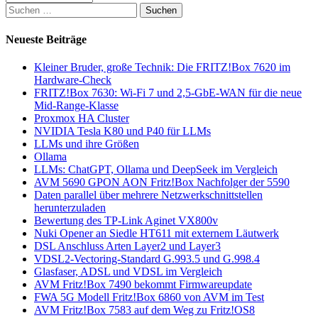
Suchen
nach:
Neueste Beiträge
Kleiner Bruder, große Technik: Die FRITZ!Box 7620 im
Hardware-Check
FRITZ!Box 7630: Wi-Fi 7 und 2,5-GbE-WAN für die neue
Mid-Range-Klasse
Proxmox HA Cluster
NVIDIA Tesla K80 und P40 für LLMs
LLMs und ihre Größen
Ollama
LLMs: ChatGPT, Ollama und DeepSeek im Vergleich
AVM 5690 GPON AON Fritz!Box Nachfolger der 5590
Daten parallel über mehrere Netzwerkschnittstellen
herunterzuladen
Bewertung des TP-Link Aginet VX800v
Nuki Opener an Siedle HT611 mit externem Läutwerk
DSL Anschluss Arten Layer2 und Layer3
VDSL2-Vectoring-Standard G.993.5 und G.998.4
Glasfaser, ADSL und VDSL im Vergleich
AVM Fritz!Box 7490 bekommt Firmwareupdate
FWA 5G Modell Fritz!Box 6860 von AVM im Test
AVM Fritz!Box 7583 auf dem Weg zu Fritz!OS8