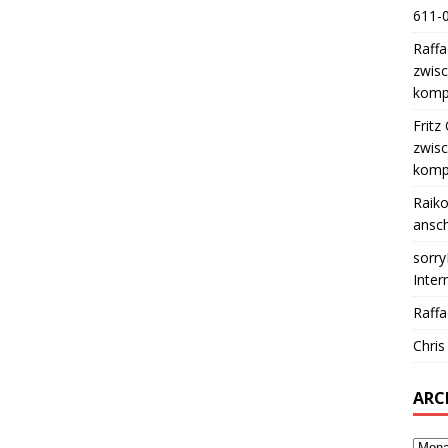
611-0
Raffa
zwisc
kompa
Fritz
zwisc
kompa
Raik
ansch
sorry
Inter
Raffa
Chris
ARC