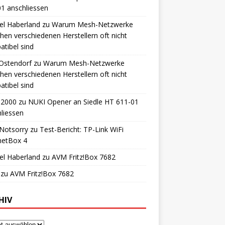
1 anschliessen
el Haberland
zu
Warum Mesh-Netzwerke
hen verschiedenen Herstellern oft nicht
tibel sind
 Ostendorf
zu
Warum Mesh-Netzwerke
hen verschiedenen Herstellern oft nicht
tibel sind
o2000
zu
NUKI Opener an Siedle HT 611-01
liessen
Notsorry
zu
Test-Bericht: TP-Link WiFi
netBox 4
el Haberland
zu
AVM Fritz!Box 7682
zu
AVM Fritz!Box 7682
HIV