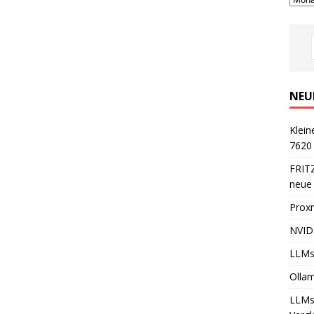
NEU
Klein
7620
FRITZ
neue
Prox
NVID
LLMs
Olla
LLMs