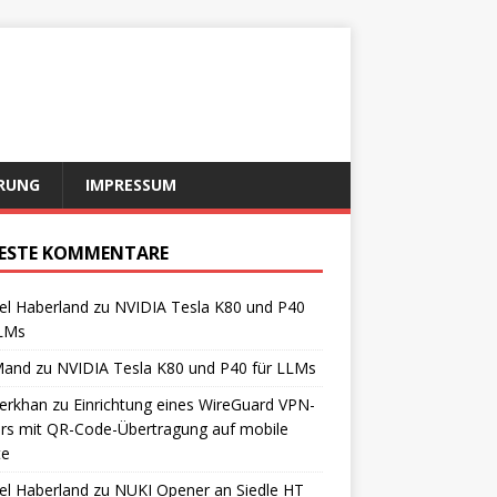
RUNG
IMPRESSUM
ESTE KOMMENTARE
el Haberland
zu
NVIDIA Tesla K80 und P40
LLMs
Mand
zu
NVIDIA Tesla K80 und P40 für LLMs
erkhan
zu
Einrichtung eines WireGuard VPN-
rs mit QR-Code-Übertragung auf mobile
te
el Haberland
zu
NUKI Opener an Siedle HT