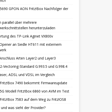
eich
5690 GPON AON Fritz!Box Nachfolger der
 parallel über mehrere
erkschnittstellen herunterzuladen
rtung des TP-Link Aginet VX800v
Opener an Siedle HT611 mit externem
werk
nschluss Arten Layer2 und Layer3
-Vectoring-Standard G.993.5 und G.998.4
aser, ADSL und VDSL im Vergleich
Fritz!Box 7490 bekommt Firmwareupdate
5G Modell Fritz!Box 6860 von AVM im Test
ritz!Box 7583 auf dem Weg zu Fritz!OS8
 und was sieht der Provider?