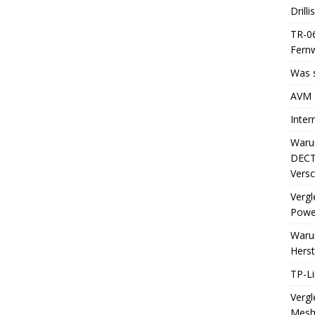
Drill
TR-06
Fern
Was s
AVM 
Inter
Waru
DECT-
Versc
Vergl
Power
Waru
Herst
TP-Li
Vergl
Mes