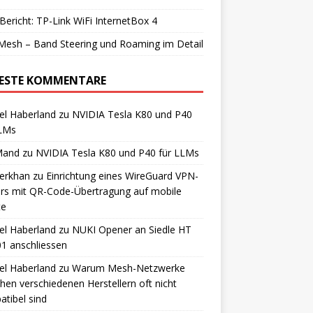
Bericht: TP-Link WiFi InternetBox 4
Mesh – Band Steering und Roaming im Detail
ESTE KOMMENTARE
el Haberland
zu
NVIDIA Tesla K80 und P40
LLMs
Mand
zu
NVIDIA Tesla K80 und P40 für LLMs
erkhan
zu
Einrichtung eines WireGuard VPN-
rs mit QR-Code-Übertragung auf mobile
te
el Haberland
zu
NUKI Opener an Siedle HT
1 anschliessen
el Haberland
zu
Warum Mesh-Netzwerke
hen verschiedenen Herstellern oft nicht
tibel sind