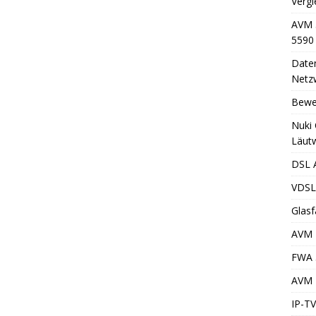
Vergl
AVM 
5590
Daten
Netzw
Bewe
Nuki 
Läut
DSL A
VDSL2
Glasf
AVM 
FWA 
AVM F
IP-TV