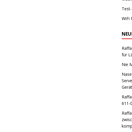
Test-
WiFi 
NEU
Raffa
für 
Nie 
Nase
Serve
Gerä
Raffa
611-0
Raffa
zwisc
kompa