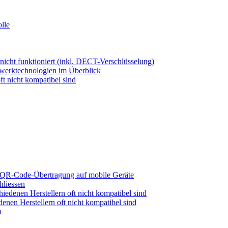
lle
ht funktioniert (inkl. DECT-Verschlüsselung)
werktechnologien im Überblick
 nicht kompatibel sind
 QR-Code-Übertragung auf mobile Geräte
liessen
denen Herstellern oft nicht kompatibel sind
en Herstellern oft nicht kompatibel sind
n