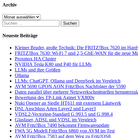
Archiv
Archiv
Suchen
nach:
Neueste Beiträge
Kleiner Bruder, große Technik: Die FRITZ!Box 7620 im Har
FRITZ!Box 7630: Wi-Fi 7 und 2,5-GbE-WAN für die neue Mi
Proxmox HA Cluster
NVIDIA Tesla K80 und P40 für LLMs
LLMs und ihre Größen
Ollama
LLMs: ChatGPT, Ollama und DeepSeek im Vergleich
AVM 5690 GPON AON Fritz!Box Nachfolger der 5590
Daten parallel über mehrere Netzwerkschnittstellen herunterzu
Bewertung des TP-Link Aginet VX800v
Nuki Opener an Siedle HT611 mit externem Läutwerk
DSL Anschluss Arten Layer2 und Layer3
VDSL2-Vectoring-Standard G.993.5 und G.998.4
Glasfaser, ADSL und VDSL im Vergleich
AVM Fritz!Box 7490 bekommt Firmwareupdate
FWA 5G Modell Fritz!Box 6860 von AVM im Test
AVM Fritz!Box 7583 auf dem Weg zu Fritz!OS8