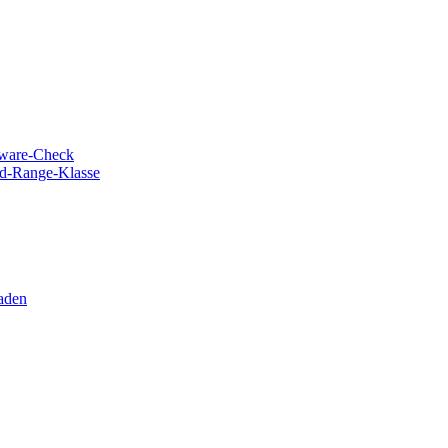
dware-Check
d-Range-Klasse
laden