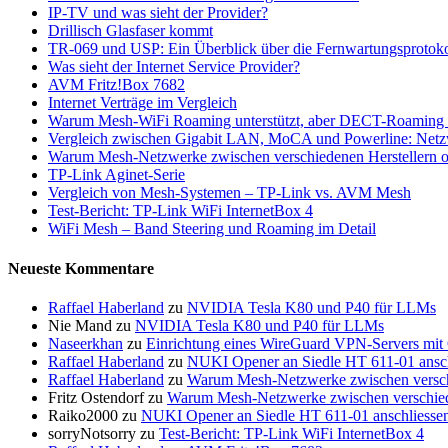
IP-TV und was sieht der Provider?
Drillisch Glasfaser kommt
TR-069 und USP: Ein Überblick über die Fernwartungsprotoko
Was sieht der Internet Service Provider?
AVM Fritz!Box 7682
Internet Verträge im Vergleich
Warum Mesh-WiFi Roaming unterstützt, aber DECT-Roaming nic
Vergleich zwischen Gigabit LAN, MoCA und Powerline: Netz
Warum Mesh-Netzwerke zwischen verschiedenen Herstellern oft
TP-Link Aginet-Serie
Vergleich von Mesh-Systemen – TP-Link vs. AVM Mesh
Test-Bericht: TP-Link WiFi InternetBox 4
WiFi Mesh – Band Steering und Roaming im Detail
Neueste Kommentare
Raffael Haberland
zu
NVIDIA Tesla K80 und P40 für LLMs
Nie Mand
zu
NVIDIA Tesla K80 und P40 für LLMs
Naseerkhan
zu
Einrichtung eines WireGuard VPN-Servers mit
Raffael Haberland
zu
NUKI Opener an Siedle HT 611-01 ansch
Raffael Haberland
zu
Warum Mesh-Netzwerke zwischen verschie
Fritz Ostendorf
zu
Warum Mesh-Netzwerke zwischen verschieden
Raiko2000
zu
NUKI Opener an Siedle HT 611-01 anschliesse
sorryNotsorry
zu
Test-Bericht: TP-Link WiFi InternetBox 4