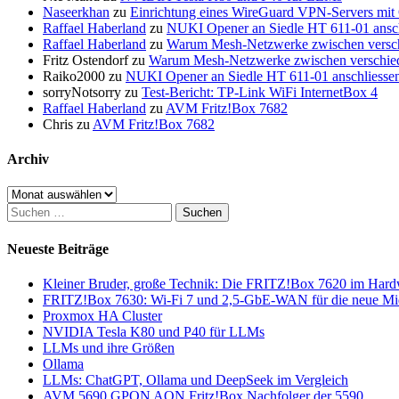
Naseerkhan
zu
Einrichtung eines WireGuard VPN-Servers mit
Raffael Haberland
zu
NUKI Opener an Siedle HT 611-01 ansch
Raffael Haberland
zu
Warum Mesh-Netzwerke zwischen verschie
Fritz Ostendorf
zu
Warum Mesh-Netzwerke zwischen verschieden
Raiko2000
zu
NUKI Opener an Siedle HT 611-01 anschliesse
sorryNotsorry
zu
Test-Bericht: TP-Link WiFi InternetBox 4
Raffael Haberland
zu
AVM Fritz!Box 7682
Chris
zu
AVM Fritz!Box 7682
Archiv
Archiv
Suchen
nach:
Neueste Beiträge
Kleiner Bruder, große Technik: Die FRITZ!Box 7620 im Har
FRITZ!Box 7630: Wi-Fi 7 und 2,5-GbE-WAN für die neue Mi
Proxmox HA Cluster
NVIDIA Tesla K80 und P40 für LLMs
LLMs und ihre Größen
Ollama
LLMs: ChatGPT, Ollama und DeepSeek im Vergleich
AVM 5690 GPON AON Fritz!Box Nachfolger der 5590