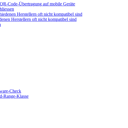
 QR-Code-Übertragung auf mobile Geräte
liessen
denen Herstellern oft nicht kompatibel sind
en Herstellern oft nicht kompatibel sind
n
dware-Check
d-Range-Klasse