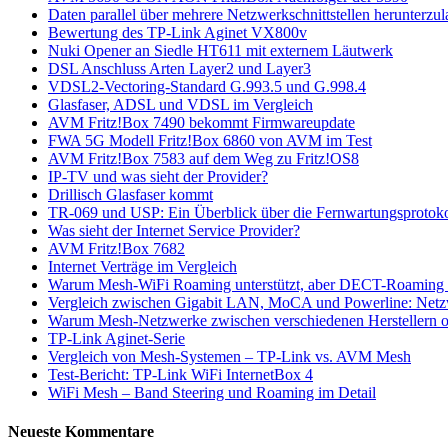
Daten parallel über mehrere Netzwerkschnittstellen herunterzu
Bewertung des TP-Link Aginet VX800v
Nuki Opener an Siedle HT611 mit externem Läutwerk
DSL Anschluss Arten Layer2 und Layer3
VDSL2-Vectoring-Standard G.993.5 und G.998.4
Glasfaser, ADSL und VDSL im Vergleich
AVM Fritz!Box 7490 bekommt Firmwareupdate
FWA 5G Modell Fritz!Box 6860 von AVM im Test
AVM Fritz!Box 7583 auf dem Weg zu Fritz!OS8
IP-TV und was sieht der Provider?
Drillisch Glasfaser kommt
TR-069 und USP: Ein Überblick über die Fernwartungsprotoko
Was sieht der Internet Service Provider?
AVM Fritz!Box 7682
Internet Verträge im Vergleich
Warum Mesh-WiFi Roaming unterstützt, aber DECT-Roaming nic
Vergleich zwischen Gigabit LAN, MoCA und Powerline: Netz
Warum Mesh-Netzwerke zwischen verschiedenen Herstellern oft
TP-Link Aginet-Serie
Vergleich von Mesh-Systemen – TP-Link vs. AVM Mesh
Test-Bericht: TP-Link WiFi InternetBox 4
WiFi Mesh – Band Steering und Roaming im Detail
Neueste Kommentare