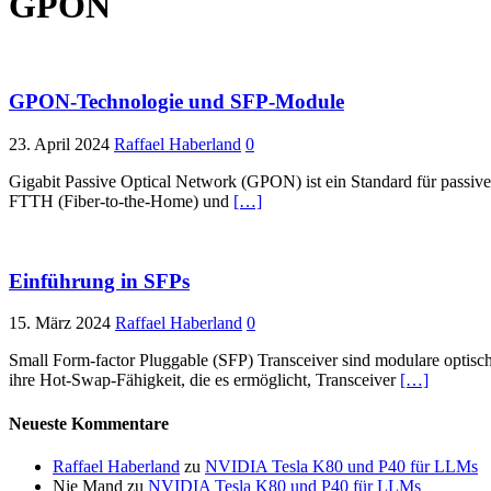
GPON
GPON-Technologie und SFP-Module
23. April 2024
Raffael Haberland
0
Gigabit Passive Optical Network (GPON) ist ein Standard für passive
FTTH (Fiber-to-the-Home) und
[…]
Einführung in SFPs
15. März 2024
Raffael Haberland
0
Small Form-factor Pluggable (SFP) Transceiver sind modulare optisch
ihre Hot-Swap-Fähigkeit, die es ermöglicht, Transceiver
[…]
Neueste Kommentare
Raffael Haberland
zu
NVIDIA Tesla K80 und P40 für LLMs
Nie Mand
zu
NVIDIA Tesla K80 und P40 für LLMs