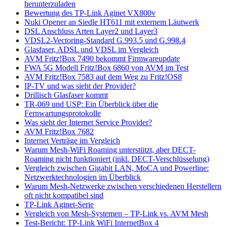
herunterzuladen
Bewertung des TP-Link Aginet VX800v
Nuki Opener an Siedle HT611 mit externem Läutwerk
DSL Anschluss Arten Layer2 und Layer3
VDSL2-Vectoring-Standard G.993.5 und G.998.4
Glasfaser, ADSL und VDSL im Vergleich
AVM Fritz!Box 7490 bekommt Firmwareupdate
FWA 5G Modell Fritz!Box 6860 von AVM im Test
AVM Fritz!Box 7583 auf dem Weg zu Fritz!OS8
IP-TV und was sieht der Provider?
Drillisch Glasfaser kommt
TR-069 und USP: Ein Überblick über die
Fernwartungsprotokolle
Was sieht der Internet Service Provider?
AVM Fritz!Box 7682
Internet Verträge im Vergleich
Warum Mesh-WiFi Roaming unterstützt, aber DECT-
Roaming nicht funktioniert (inkl. DECT-Verschlüsselung)
Vergleich zwischen Gigabit LAN, MoCA und Powerline:
Netzwerktechnologien im Überblick
Warum Mesh-Netzwerke zwischen verschiedenen Herstellern
oft nicht kompatibel sind
TP-Link Aginet-Serie
Vergleich von Mesh-Systemen – TP-Link vs. AVM Mesh
Test-Bericht: TP-Link WiFi InternetBox 4