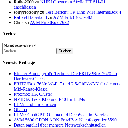
Raiko2000
zu
NUKI Opener an Siedle HT 611-01
anschliessen
sorryNotsorry
zu
Test-Bericht: TP-Link WiFi InternetBox 4
Raffael Haberland
zu
AVM Fritz!Box 7682
Chris
zu
AVM Fritz!Box 7682
Archiv
Archiv
Suchen
nach:
Neueste Beiträge
Kleiner Bruder, große Technik: Die FRITZ!Box 7620 im
Hardware-Check
FRITZ!Box 7630: Wi-Fi 7 und 2,5-GbE-WAN für die neue
Mid-Range-Klasse
Proxmox HA Cluster
NVIDIA Tesla K80 und P40 für LLMs
LLMs und ihre Größen
Ollama
LLMs: ChatGPT, Ollama und DeepSeek im Vergleich
AVM 5690 GPON AON Fritz!Box Nachfolger der 5590
Daten parallel über mehrere Netzwerkschnittstellen