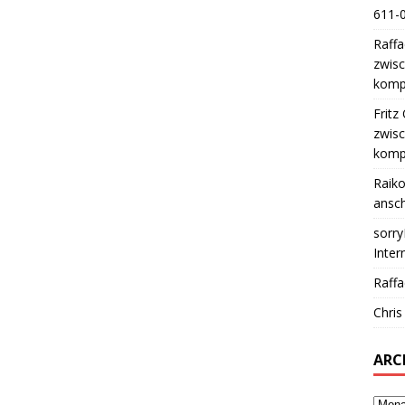
611-0
Raffa
zwisc
kompa
Fritz
zwisc
kompa
Raik
ansch
sorry
Inter
Raffa
Chris
ARC