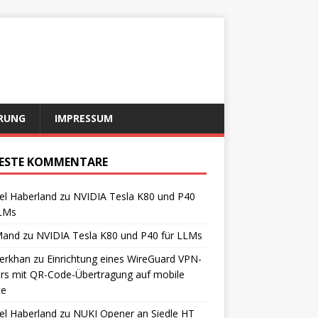
RUNG
IMPRESSUM
ESTE KOMMENTARE
el Haberland
zu
NVIDIA Tesla K80 und P40
LLMs
Mand
zu
NVIDIA Tesla K80 und P40 für LLMs
erkhan
zu
Einrichtung eines WireGuard VPN-
rs mit QR-Code-Übertragung auf mobile
te
el Haberland
zu
NUKI Opener an Siedle HT