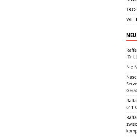
Test-
WiFi 
NEU
Raffa
für 
Nie 
Nase
Serve
Gerä
Raffa
611-0
Raffa
zwisc
kompa