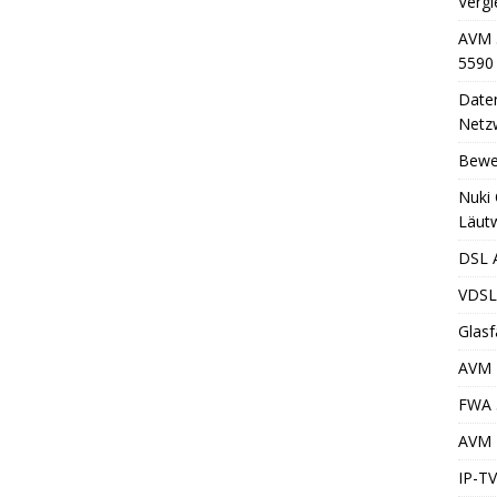
Vergl
AVM 
5590
Daten
Netzw
Bewe
Nuki 
Läut
DSL A
VDSL2
Glasf
AVM 
FWA 
AVM F
IP-TV