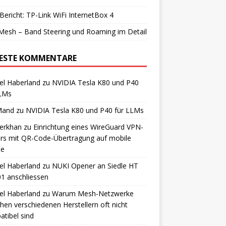
Bericht: TP-Link WiFi InternetBox 4
Mesh – Band Steering und Roaming im Detail
ESTE KOMMENTARE
el Haberland
zu
NVIDIA Tesla K80 und P40
LLMs
Mand
zu
NVIDIA Tesla K80 und P40 für LLMs
erkhan
zu
Einrichtung eines WireGuard VPN-
rs mit QR-Code-Übertragung auf mobile
te
el Haberland
zu
NUKI Opener an Siedle HT
1 anschliessen
el Haberland
zu
Warum Mesh-Netzwerke
hen verschiedenen Herstellern oft nicht
tibel sind