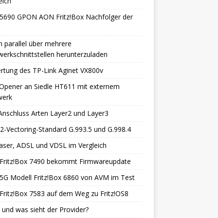
eich
5690 GPON AON Fritz!Box Nachfolger der
 parallel über mehrere
erkschnittstellen herunterzuladen
rtung des TP-Link Aginet VX800v
Opener an Siedle HT611 mit externem
werk
nschluss Arten Layer2 und Layer3
-Vectoring-Standard G.993.5 und G.998.4
aser, ADSL und VDSL im Vergleich
Fritz!Box 7490 bekommt Firmwareupdate
5G Modell Fritz!Box 6860 von AVM im Test
ritz!Box 7583 auf dem Weg zu Fritz!OS8
 und was sieht der Provider?