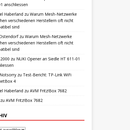
1 anschliessen
el Haberland
zu
Warum Mesh-Netzwerke
hen verschiedenen Herstellern oft nicht
tibel sind
 Ostendorf
zu
Warum Mesh-Netzwerke
hen verschiedenen Herstellern oft nicht
tibel sind
o2000
zu
NUKI Opener an Siedle HT 611-01
liessen
Notsorry
zu
Test-Bericht: TP-Link WiFi
netBox 4
el Haberland
zu
AVM Fritz!Box 7682
zu
AVM Fritz!Box 7682
HIV