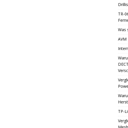
Drill
TR-06
Fern
Was s
AVM 
Inter
Waru
DECT-
Versc
Vergl
Power
Waru
Herst
TP-Li
Vergl
Mes