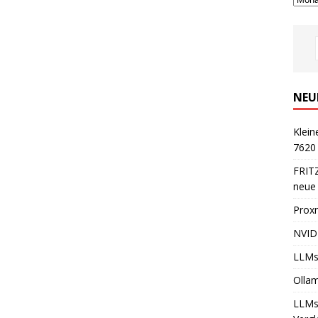
NEU
Klein
7620
FRITZ
neue
Prox
NVID
LLMs
Olla
LLMs