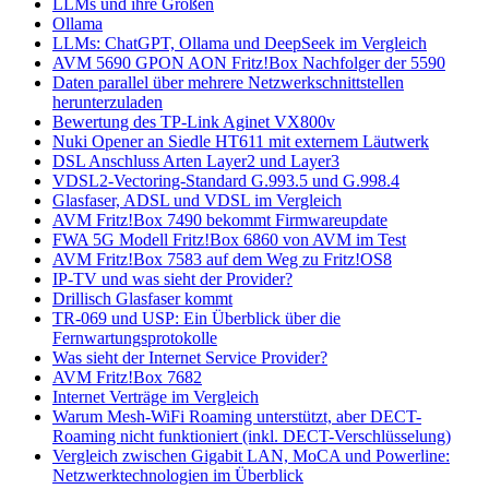
LLMs und ihre Größen
Ollama
LLMs: ChatGPT, Ollama und DeepSeek im Vergleich
AVM 5690 GPON AON Fritz!Box Nachfolger der 5590
Daten parallel über mehrere Netzwerkschnittstellen
herunterzuladen
Bewertung des TP-Link Aginet VX800v
Nuki Opener an Siedle HT611 mit externem Läutwerk
DSL Anschluss Arten Layer2 und Layer3
VDSL2-Vectoring-Standard G.993.5 und G.998.4
Glasfaser, ADSL und VDSL im Vergleich
AVM Fritz!Box 7490 bekommt Firmwareupdate
FWA 5G Modell Fritz!Box 6860 von AVM im Test
AVM Fritz!Box 7583 auf dem Weg zu Fritz!OS8
IP-TV und was sieht der Provider?
Drillisch Glasfaser kommt
TR-069 und USP: Ein Überblick über die
Fernwartungsprotokolle
Was sieht der Internet Service Provider?
AVM Fritz!Box 7682
Internet Verträge im Vergleich
Warum Mesh-WiFi Roaming unterstützt, aber DECT-
Roaming nicht funktioniert (inkl. DECT-Verschlüsselung)
Vergleich zwischen Gigabit LAN, MoCA und Powerline:
Netzwerktechnologien im Überblick