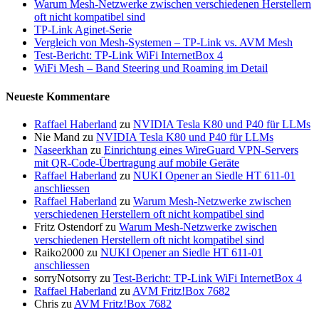
Warum Mesh-Netzwerke zwischen verschiedenen Herstellern
oft nicht kompatibel sind
TP-Link Aginet-Serie
Vergleich von Mesh-Systemen – TP-Link vs. AVM Mesh
Test-Bericht: TP-Link WiFi InternetBox 4
WiFi Mesh – Band Steering und Roaming im Detail
Neueste Kommentare
Raffael Haberland
zu
NVIDIA Tesla K80 und P40 für LLMs
Nie Mand
zu
NVIDIA Tesla K80 und P40 für LLMs
Naseerkhan
zu
Einrichtung eines WireGuard VPN-Servers
mit QR-Code-Übertragung auf mobile Geräte
Raffael Haberland
zu
NUKI Opener an Siedle HT 611-01
anschliessen
Raffael Haberland
zu
Warum Mesh-Netzwerke zwischen
verschiedenen Herstellern oft nicht kompatibel sind
Fritz Ostendorf
zu
Warum Mesh-Netzwerke zwischen
verschiedenen Herstellern oft nicht kompatibel sind
Raiko2000
zu
NUKI Opener an Siedle HT 611-01
anschliessen
sorryNotsorry
zu
Test-Bericht: TP-Link WiFi InternetBox 4
Raffael Haberland
zu
AVM Fritz!Box 7682
Chris
zu
AVM Fritz!Box 7682