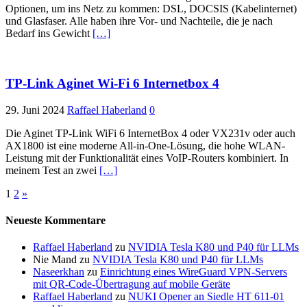
Optionen, um ins Netz zu kommen: DSL, DOCSIS (Kabelinternet)
und Glasfaser. Alle haben ihre Vor- und Nachteile, die je nach
Bedarf ins Gewicht
[…]
TP-Link Aginet Wi-Fi 6 Internetbox 4
29. Juni 2024
Raffael Haberland
0
Die Aginet TP-Link WiFi 6 InternetBox 4 oder VX231v oder auch
AX1800 ist eine moderne All-in-One-Lösung, die hohe WLAN-
Leistung mit der Funktionalität eines VoIP-Routers kombiniert. In
meinem Test an zwei
[…]
Seitennummerierung
1
2
»
der
Neueste Kommentare
Beiträge
Raffael Haberland
zu
NVIDIA Tesla K80 und P40 für LLMs
Nie Mand
zu
NVIDIA Tesla K80 und P40 für LLMs
Naseerkhan
zu
Einrichtung eines WireGuard VPN-Servers
mit QR-Code-Übertragung auf mobile Geräte
Raffael Haberland
zu
NUKI Opener an Siedle HT 611-01