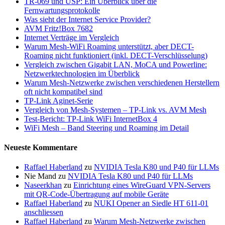
TR-069 und USP: Ein Überblick über die
Fernwartungsprotokolle
Was sieht der Internet Service Provider?
AVM Fritz!Box 7682
Internet Verträge im Vergleich
Warum Mesh-WiFi Roaming unterstützt, aber DECT-
Roaming nicht funktioniert (inkl. DECT-Verschlüsselung)
Vergleich zwischen Gigabit LAN, MoCA und Powerline:
Netzwerktechnologien im Überblick
Warum Mesh-Netzwerke zwischen verschiedenen Herstellern
oft nicht kompatibel sind
TP-Link Aginet-Serie
Vergleich von Mesh-Systemen – TP-Link vs. AVM Mesh
Test-Bericht: TP-Link WiFi InternetBox 4
WiFi Mesh – Band Steering und Roaming im Detail
Neueste Kommentare
Raffael Haberland
zu
NVIDIA Tesla K80 und P40 für LLMs
Nie Mand
zu
NVIDIA Tesla K80 und P40 für LLMs
Naseerkhan
zu
Einrichtung eines WireGuard VPN-Servers
mit QR-Code-Übertragung auf mobile Geräte
Raffael Haberland
zu
NUKI Opener an Siedle HT 611-01
anschliessen
Raffael Haberland
zu
Warum Mesh-Netzwerke zwischen