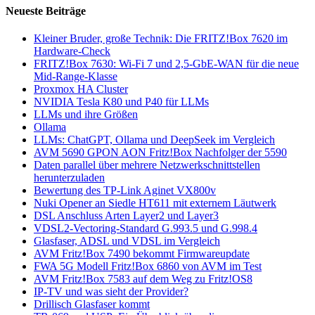
Neueste Beiträge
Kleiner Bruder, große Technik: Die FRITZ!Box 7620 im
Hardware-Check
FRITZ!Box 7630: Wi-Fi 7 und 2,5-GbE-WAN für die neue
Mid-Range-Klasse
Proxmox HA Cluster
NVIDIA Tesla K80 und P40 für LLMs
LLMs und ihre Größen
Ollama
LLMs: ChatGPT, Ollama und DeepSeek im Vergleich
AVM 5690 GPON AON Fritz!Box Nachfolger der 5590
Daten parallel über mehrere Netzwerkschnittstellen
herunterzuladen
Bewertung des TP-Link Aginet VX800v
Nuki Opener an Siedle HT611 mit externem Läutwerk
DSL Anschluss Arten Layer2 und Layer3
VDSL2-Vectoring-Standard G.993.5 und G.998.4
Glasfaser, ADSL und VDSL im Vergleich
AVM Fritz!Box 7490 bekommt Firmwareupdate
FWA 5G Modell Fritz!Box 6860 von AVM im Test
AVM Fritz!Box 7583 auf dem Weg zu Fritz!OS8
IP-TV und was sieht der Provider?
Drillisch Glasfaser kommt