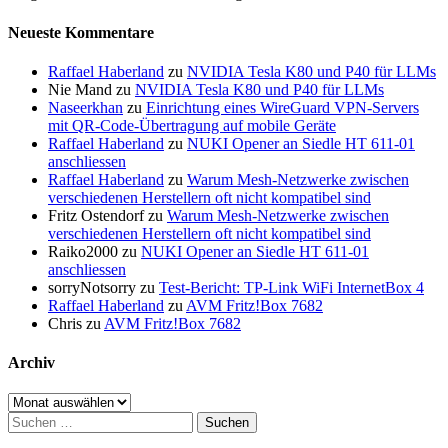
Neueste Kommentare
Raffael Haberland
zu
NVIDIA Tesla K80 und P40 für LLMs
Nie Mand
zu
NVIDIA Tesla K80 und P40 für LLMs
Naseerkhan
zu
Einrichtung eines WireGuard VPN-Servers
mit QR-Code-Übertragung auf mobile Geräte
Raffael Haberland
zu
NUKI Opener an Siedle HT 611-01
anschliessen
Raffael Haberland
zu
Warum Mesh-Netzwerke zwischen
verschiedenen Herstellern oft nicht kompatibel sind
Fritz Ostendorf
zu
Warum Mesh-Netzwerke zwischen
verschiedenen Herstellern oft nicht kompatibel sind
Raiko2000
zu
NUKI Opener an Siedle HT 611-01
anschliessen
sorryNotsorry
zu
Test-Bericht: TP-Link WiFi InternetBox 4
Raffael Haberland
zu
AVM Fritz!Box 7682
Chris
zu
AVM Fritz!Box 7682
Archiv
Archiv
Suchen
nach: