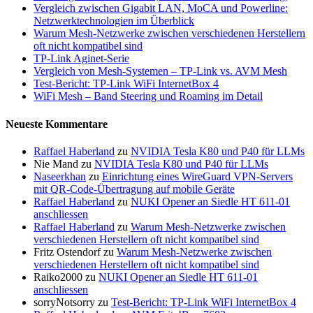
Vergleich zwischen Gigabit LAN, MoCA und Powerline:
Netzwerktechnologien im Überblick
Warum Mesh-Netzwerke zwischen verschiedenen Herstellern
oft nicht kompatibel sind
TP-Link Aginet-Serie
Vergleich von Mesh-Systemen – TP-Link vs. AVM Mesh
Test-Bericht: TP-Link WiFi InternetBox 4
WiFi Mesh – Band Steering und Roaming im Detail
Neueste Kommentare
Raffael Haberland
zu
NVIDIA Tesla K80 und P40 für LLMs
Nie Mand
zu
NVIDIA Tesla K80 und P40 für LLMs
Naseerkhan
zu
Einrichtung eines WireGuard VPN-Servers
mit QR-Code-Übertragung auf mobile Geräte
Raffael Haberland
zu
NUKI Opener an Siedle HT 611-01
anschliessen
Raffael Haberland
zu
Warum Mesh-Netzwerke zwischen
verschiedenen Herstellern oft nicht kompatibel sind
Fritz Ostendorf
zu
Warum Mesh-Netzwerke zwischen
verschiedenen Herstellern oft nicht kompatibel sind
Raiko2000
zu
NUKI Opener an Siedle HT 611-01
anschliessen
sorryNotsorry
zu
Test-Bericht: TP-Link WiFi InternetBox 4