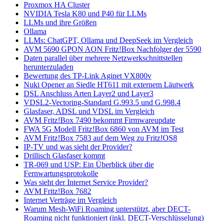
Proxmox HA Cluster
NVIDIA Tesla K80 und P40 für LLMs
LLMs und ihre Größen
Ollama
LLMs: ChatGPT, Ollama und DeepSeek im Vergleich
AVM 5690 GPON AON Fritz!Box Nachfolger der 5590
Daten parallel über mehrere Netzwerkschnittstellen
herunterzuladen
Bewertung des TP-Link Aginet VX800v
Nuki Opener an Siedle HT611 mit externem Läutwerk
DSL Anschluss Arten Layer2 und Layer3
VDSL2-Vectoring-Standard G.993.5 und G.998.4
Glasfaser, ADSL und VDSL im Vergleich
AVM Fritz!Box 7490 bekommt Firmwareupdate
FWA 5G Modell Fritz!Box 6860 von AVM im Test
AVM Fritz!Box 7583 auf dem Weg zu Fritz!OS8
IP-TV und was sieht der Provider?
Drillisch Glasfaser kommt
TR-069 und USP: Ein Überblick über die
Fernwartungsprotokolle
Was sieht der Internet Service Provider?
AVM Fritz!Box 7682
Internet Verträge im Vergleich
Warum Mesh-WiFi Roaming unterstützt, aber DECT-
Roaming nicht funktioniert (inkl. DECT-Verschlüsselung)