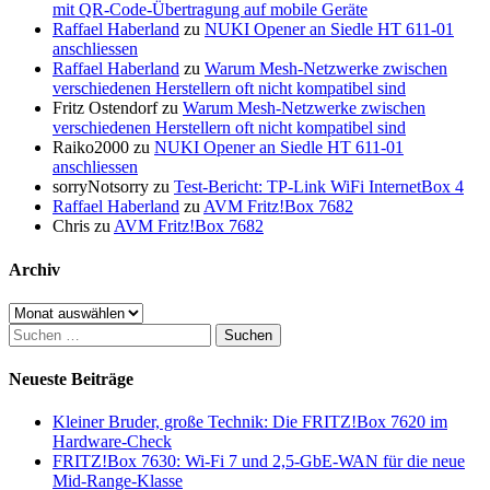
mit QR-Code-Übertragung auf mobile Geräte
Raffael Haberland
zu
NUKI Opener an Siedle HT 611-01
anschliessen
Raffael Haberland
zu
Warum Mesh-Netzwerke zwischen
verschiedenen Herstellern oft nicht kompatibel sind
Fritz Ostendorf
zu
Warum Mesh-Netzwerke zwischen
verschiedenen Herstellern oft nicht kompatibel sind
Raiko2000
zu
NUKI Opener an Siedle HT 611-01
anschliessen
sorryNotsorry
zu
Test-Bericht: TP-Link WiFi InternetBox 4
Raffael Haberland
zu
AVM Fritz!Box 7682
Chris
zu
AVM Fritz!Box 7682
Archiv
Archiv
Suchen
nach:
Neueste Beiträge
Kleiner Bruder, große Technik: Die FRITZ!Box 7620 im
Hardware-Check
FRITZ!Box 7630: Wi-Fi 7 und 2,5-GbE-WAN für die neue
Mid-Range-Klasse